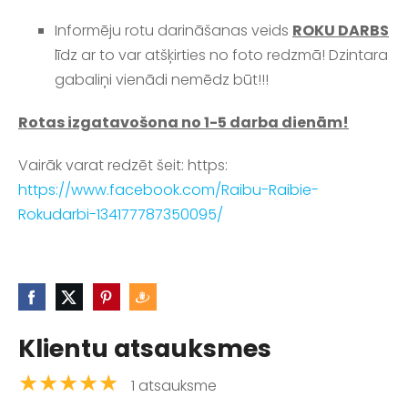
Informēju rotu darināšanas veids
ROKU DARBS
līdz ar to var atšķirties no foto redzmā! Dzintara
gabaliņi vienādi nemēdz būt!!!
Rotas izgatavošona no 1-5 darba dienām!
Vairāk varat redzēt šeit: https:
https://www.facebook.com/Raibu-Raibie-
Rokudarbi-134177787350095/
Klientu atsauksmes
★★★★★
1 atsauksme