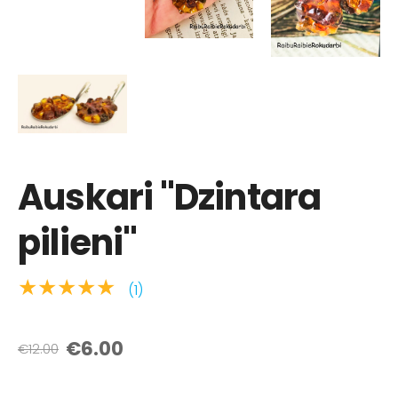
Auskari "Dzintara
pilieni"
★★★★★
(1)
€6.00
€12.00