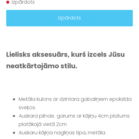
Izpārdots
Izpārdots
Lielisks aksesuārs, kurš izcels Jūsu
neatkārtojāmo stilu.
Metāla kulons
ar dzintara gabaliņiem epoksīda
sveķos.
Auskara pilnais garums ar kājiņu 4cm platums
platākajā vietā 2cm
Auskaru kājiņa nagliņas tipa, metāla.