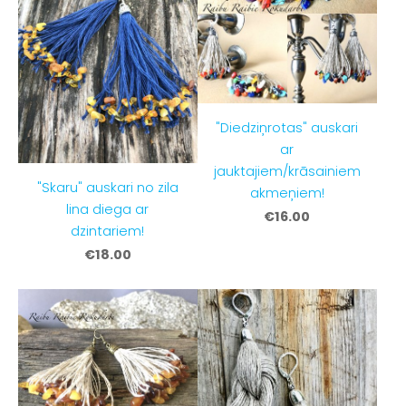
"Diedziņrotas" auskari
ar
jauktajiem/krāsainiem
"Skaru" auskari no zila
akmeņiem!
lina diega ar
€16.00
dzintariem!
€18.00