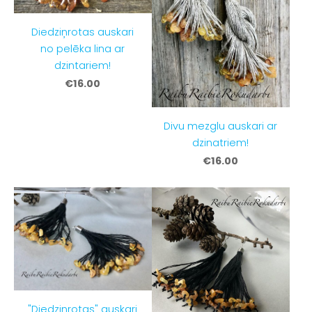
Diedziņrotas auskari
no pelēka lina ar
dzintariem!
€16.00
Divu mezglu auskari ar
dzinatriem!
€16.00
"Diedziņrotas" auskari