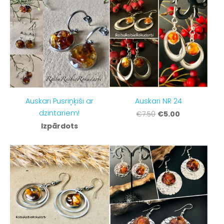
Auskari Pusriņķiši ar
Auskari NR 24
dzintariem!
€5.00
€7.50
Izpārdots