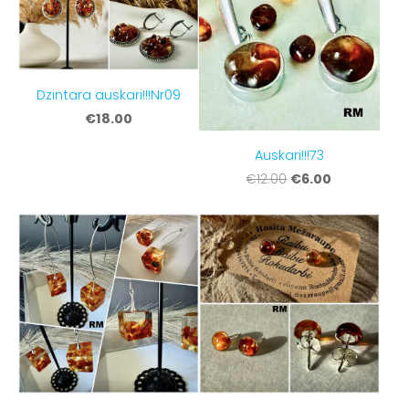
Dzintara auskari!!!Nr09
€18.00
Auskari!!!73
€6.00
€12.00