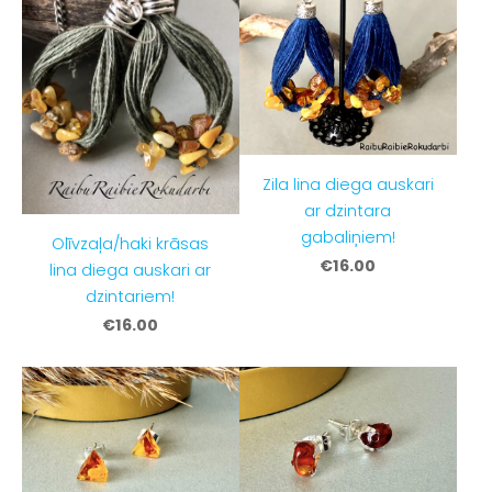
Zila lina diega auskari
ar dzintara
gabaliņiem!
Olīvzaļa/haki krāsas
€16.00
lina diega auskari ar
dzintariem!
€16.00