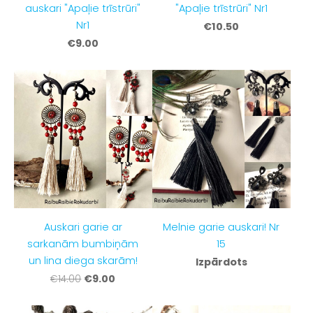
auskari "Apaļie trīstrūri"
"Apaļie trīstrūri" Nr1
Nr1
€10.50
€9.00
Auskari garie ar
Melnie garie auskari! Nr
sarkanām bumbiņām
15
un lina diega skarām!
Izpārdots
€9.00
€14.00