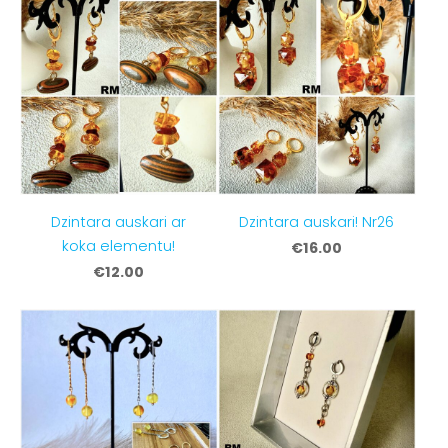
Dzintara auskari ar
Dzintara auskari! Nr26
koka elementu!
€16.00
€12.00