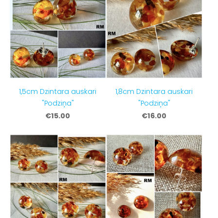
1,5cm Dzintara auskari
1,8cm Dzintara auskari
"Podziņa"
"Podziņa"
€15.00
€16.00