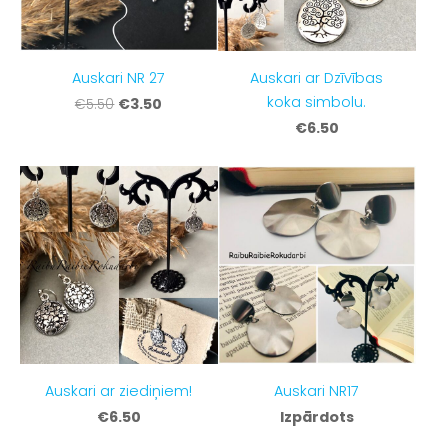
Auskari NR 27
Auskari ar Dzīvības
koka simbolu.
€3.50
€5.50
€6.50
Auskari ar ziediņiem!
Auskari NR17
€6.50
Izpārdots