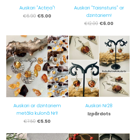
Auskari "Actiņa"!
Auskari "Taisnsturis" ar
dzintariem!
€5.00
€6.90
€6.00
€12.00
Auskari ar dzintariem
Auskari Nr28
metāla kulonā Nr1!
Izpārdots
€5.50
€7.50