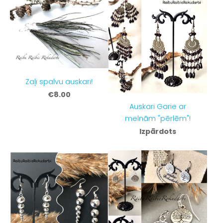
Zaļi spalvu auskari!
€8.00
Auskari Garie ar
melnām "pērlēm"!
Izpārdots