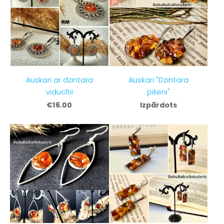
Auskari ar dzintara
Auskari "Dzintara
viducīti!
pilieni"
€16.00
Izpārdots