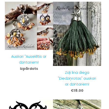
Auskari "Auseklītis ar
dzintariem!
Izpārdots
Zaļi lina diega
"Diedziņrotas" auskari
ar dzintariem!
€18.00