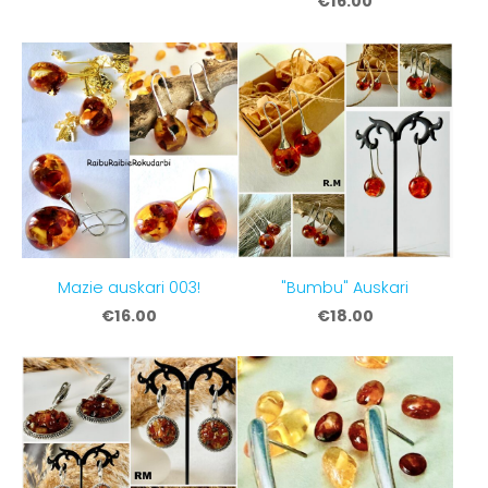
€16.00
Mazie auskari 003!
"Bumbu" Auskari
€16.00
€18.00