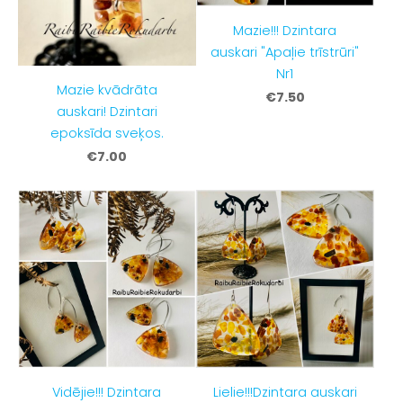
Mazie!!! Dzintara
auskari "Apaļie trīstrūri"
Nr1
Mazie kvādrāta
€7.50
auskari! Dzintari
epoksīda sveķos.
€7.00
Vidējie!!! Dzintara
Lielie!!!Dzintara auskari