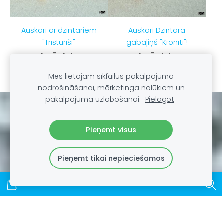
Auskari ar dzintariem
Auskari Dzintara
"Trīstūrīši"
gabaļiņš "Kronītī"!
Izpārdots
Izpārdots
Mēs lietojam sīkfailus pakalpojuma
nodrošināšanai, mārketinga nolūkiem un
pakalpojuma uzlabošanai.
Pielāgot
Sīkdatnes
Pieņemt visus
Pieņemt tikai nepieciešamos