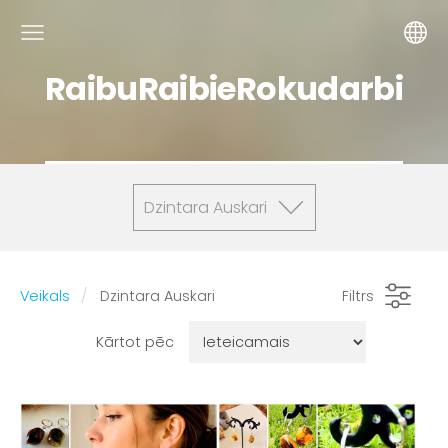
RaibuRaibieRokudarbi
Dzintara Auskari
Veikals
Dzintara Auskari
Filtrs
Kārtot pēc