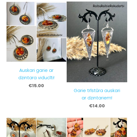
Auskari garie ar
dzintara viducīti!
€15.00
Garie trīstūra auskari
ar dzintariem!
€14.00