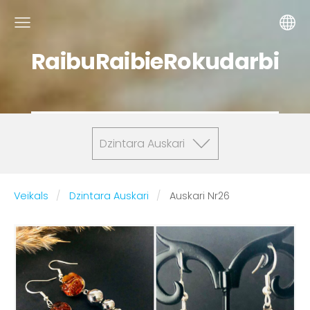
RaibuRaibieRokudarbi
Dzintara Auskari
Veikals
Dzintara Auskari
Auskari Nr26