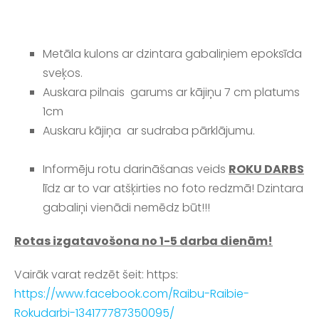
Metāla kulons
ar dzintara gabaliņiem epoksīda
sveķos.
Auskara pilnais garums ar kājiņu 7 cm platums
1cm
Auskaru kājiņa ar sudraba pārklājumu.
Informēju rotu darināšanas veids
ROKU DARBS
līdz ar to var atšķirties no foto redzmā! Dzintara
gabaliņi vienādi nemēdz būt!!!
Rotas izgatavošona no 1-5 darba dienām!
Vairāk varat redzēt šeit: https:
https://www.facebook.com/Raibu-Raibie-
Rokudarbi-134177787350095/