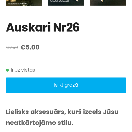
Auskari Nr26
€5.00
€7.50
Ir uz vietas
Ielikt grozā
Lielisks aksesuārs, kurš izcels Jūsu
neatkārtojāmo stilu.