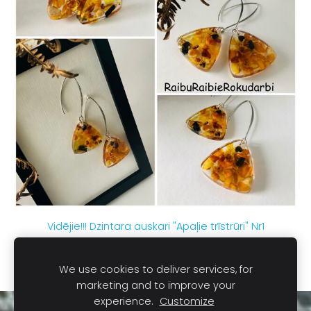
Vidējie!!! Dzintara auskari "Apaļie trīstrūri" Nr1
€9.00
We use cookies to deliver services, for
marketing and to improve your
experience.
Customize