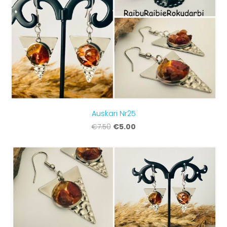
Auskari Nr25
€5.00
€7.50