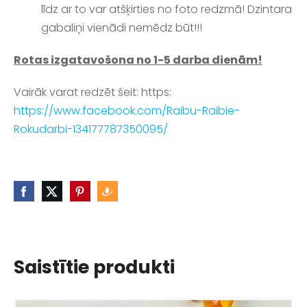
līdz ar to var atšķirties no foto redzmā! Dzintara
gabaliņi vienādi nemēdz būt!!!
Rotas izgatavošona no 1-5 darba dienām!
Vairāk varat redzēt šeit: https:
https://www.facebook.com/Raibu-Raibie-
Rokudarbi-134177787350095/
Saistītie produkti