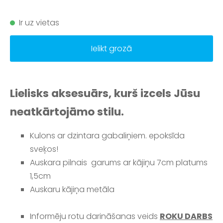
Ir uz vietas
Ielikt grozā
Lielisks aksesuārs, kurš izcels Jūsu
neatkārtojāmo stilu.
Kulons
ar dzintara gabaliņiem. epoksīda
sveķos!
Auskara pilnais garums ar kājiņu 7cm platums
1,5cm
Auskaru kājiņa metāla
Informēju rotu darināšanas veids
ROKU DARBS