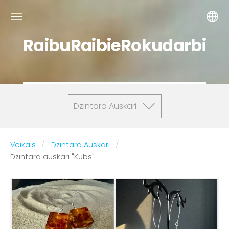
RaibuRaibieRokudarbi
Dzintara Auskari
Veikals
Dzintara Auskari
Dzintara auskari "Kubs"