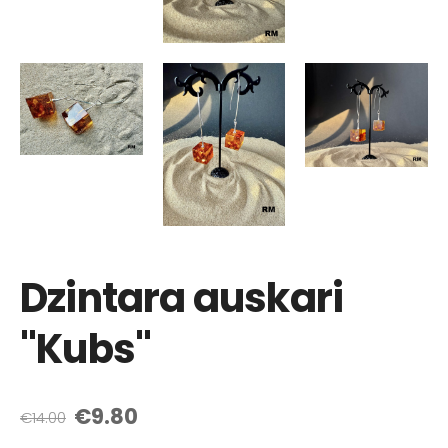
Dzintara auskari
"Kubs"
€9.80
€14.00