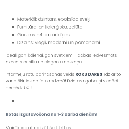
Materiāli: dzintars, epoksīda sveķi
Furnitūra: antialerģiska, zeltīta
Garums: ~4 cm ar kājiņu
Dizains: viegli, moderni un pamanāmi
Ideāli gan ikdienai, gan svētkiem – dabas iedvesmots
akcents ar siltu un elegantu noskaņu.
Informēju rotu darināšanas veids
ROKU DARBS
līdz ar to
var atšķirties no foto redzmā! Dzintara gabaliņi vienādi
nemēdz būt!!!
Rotas izgatavošona no 1-3 darba dienām!
Vairāk varat redzēt šeit: https: