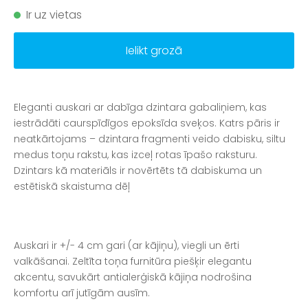
Ir uz vietas
Ielikt grozā
Eleganti auskari ar dabīga dzintara gabaliņiem, kas
iestrādāti caurspīdīgos epoksīda sveķos. Katrs pāris ir
neatkārtojams – dzintara fragmenti veido dabisku, siltu
medus toņu rakstu, kas izceļ rotas īpašo raksturu.
Dzintars kā materiāls ir novērtēts tā dabiskuma un
estētiskā skaistuma dēļ
Auskari ir +/- 4 cm gari (ar kājiņu), viegli un ērti
valkāšanai. Zeltīta toņa furnitūra piešķir elegantu
akcentu, savukārt antialerģiskā kājiņa nodrošina
komfortu arī jutīgām ausīm.