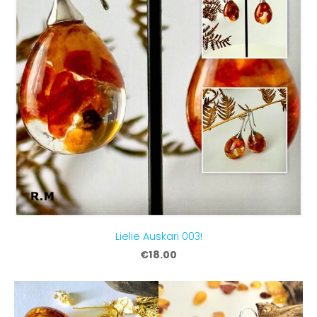
Lielie Auskari 003!
€18.00