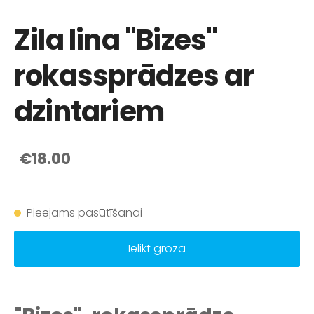
Zila lina "Bizes"
rokassprādzes ar
dzintariem
€18.00
Pieejams pasūtīšanai
Ielikt grozā