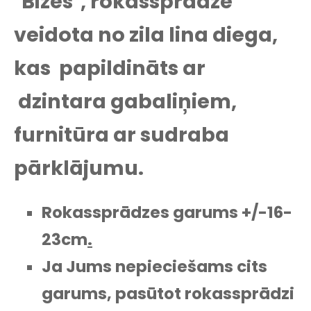
"Bizes", rokassprādze
veidota no zila lina diega,
kas papildināts ar
dzintara gabaliņiem,
furnitūra ar sudraba
pārklājumu.
Rokassprādzes garums +/-16-
23cm
.
Ja Jums nepieciešams cits
garums, pasūtot rokassprādzi