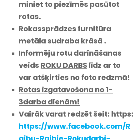
miniet to piezīmēs pasūtot
rotas.
Rokassprādzes furnitūra
metāla sudraba krāsā .
Informēju rotu darināšanas
veids
ROKU DARBS
līdz ar to
var atšķirties no foto redzmā!
Rotas izgatavošona no 1-
3darba dienām!
Vairāk varat redzēt šeit: https:
https://www.facebook.com/R
aibu-Raibie-Rokudarbi-