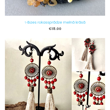
✨Bizes rokassprādze melnā krāsā
€18.00