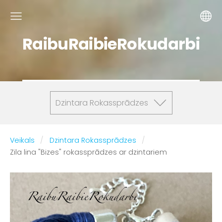
RaibuRaibieRokudarbi
Dzintara Rokassprādzes
Veikals
Dzintara Rokassprādzes
Zila lina "Bizes" rokassprādzes ar dzintariem