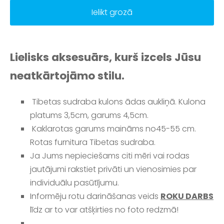
Ielikt grozā
Lielisks aksesuārs, kurš izcels Jūsu
neatkārtojāmo stilu.
Tibetas sudraba kulons ādas aukliņā. Kulona
platums 3,5cm, garums 4,5cm.
Kaklarotas garums maināms no45-55 cm.
Rotas furnitura
Tibetas sudraba.
Ja Jums nepieciešams citi mēri vai rodas
jautājumi rakstiet privāti un vienosimies par
individuālu pasūtījumu.
Informēju rotu darināšanas veids
ROKU DARBS
līdz ar to var atšķirties no foto redzmā!