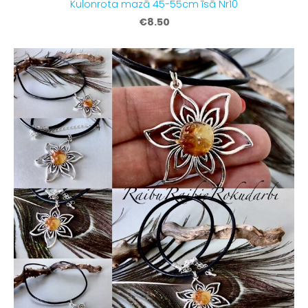
Kulonrota mazā 45-55cm īsā Nr10
€8.50