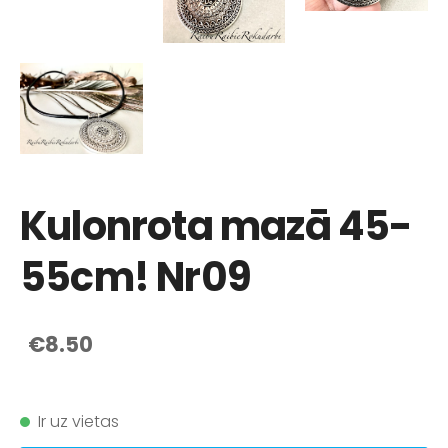
Kulonrota mazā 45-
55cm! Nr09
€8.50
Ir uz vietas