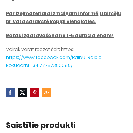
Par izejmateriāla izmaiņām informēju pircēju
privātā sarakstē kopīgi vienojoties.
Rotas izgatavošona no 1-5 darba dienām!
Vairāk varat redzēt šeit: https:
https://www.facebook.com/Raibu-Raibie-
Rokudarbi-134177787350095/
Saistītie produkti